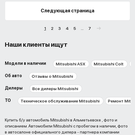
Следующая страница
1
2
3
4
5
...
7
Наши клиенты ищут
Модели в наличии
Mitsubishi ASX
Mitsubishi Colt
M
Об авто
Отзывы о Mitsubishi
Дилеры
Все дилеры Mitsubishi
ТО
Техническое обслуживание Mitsubishi
Ремонт Mitsu
Купить б/у автомобиль Mitsubishi в Альметьевске , фото и
описанием. Автомобили Mitsubishi с пробегом в наличии, фото
в автосалоне официального дилера - партнера компании