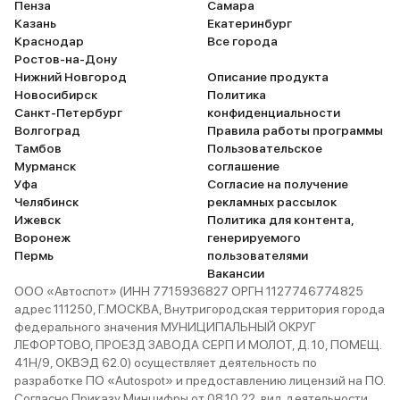
Пенза
Самара
Казань
Екатеринбург
Краснодар
Все города
Ростов-на-Дону
Нижний Новгород
Описание продукта
Новосибирск
Политика
Санкт-Петербург
конфиденциальности
Волгоград
Правила работы программы
Тамбов
Пользовательское
Мурманск
соглашение
Уфа
Согласие на получение
Челябинск
рекламных рассылок
Ижевск
Политика для контента,
Воронеж
генерируемого
Пермь
пользователями
Вакансии
ООО «Автоспот» (ИНН 7715936827 ОРГН 1127746774825
адрес 111250, Г.МОСКВА, Внутригородская территория города
федерального значения МУНИЦИПАЛЬНЫЙ ОКРУГ
ЛЕФОРТОВО, ПРОЕЗД ЗАВОДА СЕРП И МОЛОТ, Д. 10, ПОМЕЩ.
41Н/9, ОКВЭД 62.0) осуществляет деятельность по
разработке ПО «Autospot» и предоставлению лицензий на ПО.
Согласно Приказу Минцифры от 08.10.22, вид деятельности